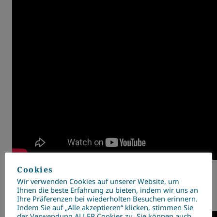
Cookies
Wir verwenden Cookies auf unserer Website, um
Ihnen die beste Erfahrung zu bieten, indem wir uns an
XE:DARIS cool:view
Ihre Präferenzen bei wiederholten Besuchen erinnern.
Indem Sie auf „Alle akzeptieren“ klicken, stimmen Sie
der Verwendung ALLER Cookies zu. Sie können auch