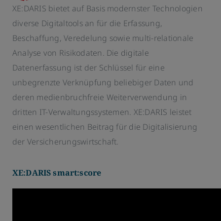
XE:DARIS bietet auf Basis modernster Technologien
diverse Digitaltools an für die Erfassung,
Beschaffung, Veredelung sowie multi-relationale
Analyse von Risikodaten. Die digitale
Datenerfassung ist der Schlüssel für eine
unbegrenzte Verknüpfung beliebiger Daten und
deren medienbruchfreie Weiterverwendung in
dritten IT-Verwaltungssystemen. XE:DARIS leistet
einen wesentlichen Beitrag für die Digitalisierung
der Versicherungswirtschaft.
XE:DARIS smart:score