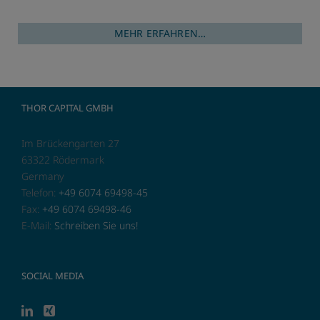
MEHR ERFAHREN…
THOR CAPITAL GMBH
Im Brückengarten 27
63322 Rödermark
Germany
Telefon:
+49 6074 69498-45
Fax:
+49 6074 69498-46
E-Mail:
Schreiben Sie uns!
SOCIAL MEDIA